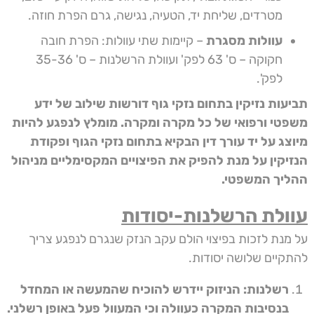
מטרדים, שליחת יד, הטעיה, נגישה, גרם הפרת חוזה.
עוולות מסגרת
– קיימות שתי עוולות: הפרת חובה
חקוקה – ס' 63 לפק' ועוולת הרשלנות – ס' 35-36
לפק'.
תביעות נזיקין בתחום נזקי גוף דורשות שילוב של ידע
משפטי ורפואי של כל מקרה ומקרה. מומלץ לנפגע להיות
מיוצג על יד עורך דין הבקיא בתחום נזקי הגוף ופקודת
הנזיקין על מנת להפיק את הפיצויים המקסימליים מניהול
ההליך המשפטי.
עוולת הרשלנות-יסודות
על מנת לזכות בפיצוי הולם עקב הנזק שנגרם לנפגע צריך
להתקיים שלושה יסודות.
רשלנות: הניזוק יידרש להוכיח שהמעשה או המחדל
בנסיבות המקרה כעוולה וכי המעוול פעל באופן רשלני.