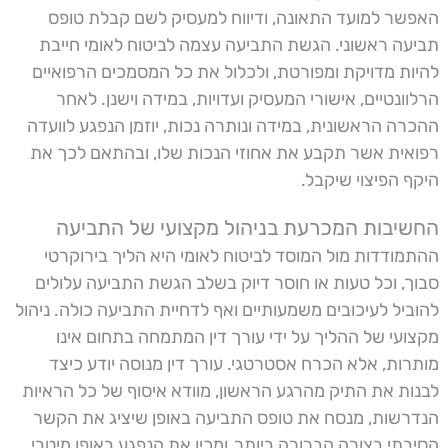
האפשר למועד התאונה, ודיווח למעסיק לשם קבלת טופס
תביעה ראשוני. הגשת התביעה עצמה לביטוח לאומי חייבת
להיות מדויקת ומפורטת, ולכלול את כל המסמכים הרפואיים
הרלוונטיים, אישורי המעסיק ועדויות, במידה וישנן. לאחר
ההכרה הראשונית, במידה ונותרה נכות, יוזמן הנפגע לוועדה
רפואית אשר תקבע את אחוזי הנכות שלו, ובהתאם לכך את
היקף הפיצוי שיקבל.
החשיבות המכרעת בניהול מקצועי של התביעה
ההתמודדות מול המוסד לביטוח לאומי היא הליך בירוקרטי
סבוך, וכל טעות או חוסר דיוק בשלב הגשת התביעה עלולים
להוביל לעיכובים משמעותיים ואף לדחיית התביעה כולה. ניהול
מקצועי של ההליך על ידי עורך דין המתמחה בתחום אינו
מותרות, אלא הכרח אסטרטגי. עורך דין מנוסה יודע כיצד
לבנות את התיק מהרגע הראשון, מוודא איסוף של כל הראיות
הנדרשות, מנסח את טופס התביעה באופן שיציג את הקשר
הסיבתי בצורה הברורה ביותר, ומכין את הנפגע באופן מיטבי