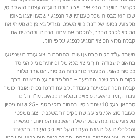
לקראת הוועדה הרפואית. ייצוג הולם בוועדה עצמה הוא קריטי,
שכן הוא מבטיח שכל טענותיו של הנפגע יישמעו ויוצגו באופן
מקצועי. בסופו של דבר, ליווי משפטי מגדיל באופן משמעותי את
הסיכוי לקבל הכרה, למקסם את אחוזי הנכות, ולהבטיח את
קבלת מלוא הפיצוי המגיע לנפגע על פי חוק.
משרד עו"ד חלים סרחאן ושות' מתמחה בייצוג עובדים שנפגעו
בתאונות עבודה, תוך מיצוי מלא של זכויותיהם מול המוסד
לביטוח לאומי, המעבידים וחברות הביטוח. המשרד מלווה
לקוחות בכל שלבי התביעה – החל מדיווח על התאונה, דרך
קבלת הכרה בפגיעה בעבודה, קביעת דרגת נכות ואובדן כושר
עבודה, ועד להשגת פיצויים וגמלאות מלאים. עו"ד חלים
סרחאן, בעל 10 שנות ניסיון בתחום נזקי הגוף ו-25 שנות ניסיון
כעובד סוציאלי, מציע גישה מקיפה המשלבת ייצוג משפטי
מקצועי עם הבנה עמוקה של ההשלכות הפיזיות, הנפשיות
והכלכליות של תאונת העבודה על חייו של העובד. המשרד
מעניק ייצוג אפקטיבי ואמפתי, הכולל בניית תיק רפואי ומשפטי