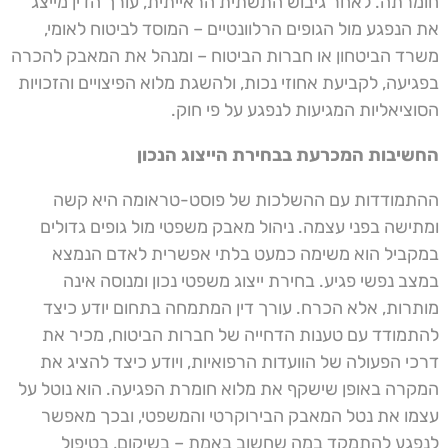
חומרתה. לאחר גיבוש התשתית הראייתית, עורך הדין מייצג
את הנפגע מול הגופים הרלוונטיים – המוסד לביטוח לאומי,
משרד הביטחון או חברות הביטוח – ומנהל את המאבק להכרה
בפגיעה, לקביעת אחוזי נכות, ולהשגת מלוא הפיצויים והזכויות
הסוציאליות המגיעות לנפגע על פי חוק.
החשיבות המכרעת בבחירת הייצוג הנכון
ההתמודדות עם ההשלכות של פוסט-טראומה היא קשה
ומתישה בפני עצמה. ניהול מאבק משפטי מול גופים גדולים
במקביל הוא משימה כמעט בלתי אפשרית לאדם הנמצא
במצב נפשי פגיע. בחירת ייצוג משפטי נכון ומנוסה אינה
מותרות, אלא הכרח. עורך דין המתמחה בתחום יודע כיצד
להתמודד עם טענות הדחייה של חברות הביטוח, מכיר את
דרכי הפעולה של הוועדות הרפואיות, ויודע כיצד להציג את
המקרה באופן שישקף את מלוא חומרת הפגיעה. הוא נוטל על
עצמו את נטל המאבק הבירוקרטי והמשפטי, ובכך מאפשר
לנפגע להתמקד במה שחשוב באמת – בשיקום, בטיפול