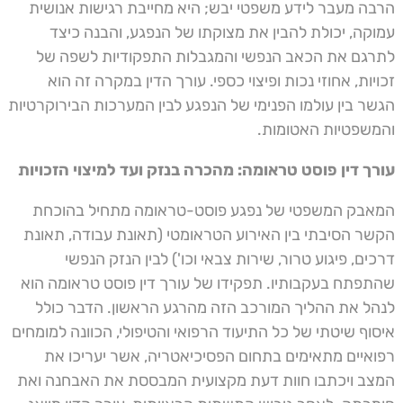
הרבה מעבר לידע משפטי יבש; היא מחייבת רגישות אנושית
עמוקה, יכולת להבין את מצוקתו של הנפגע, והבנה כיצד
לתרגם את הכאב הנפשי והמגבלות התפקודיות לשפה של
זכויות, אחוזי נכות ופיצוי כספי. עורך הדין במקרה זה הוא
הגשר בין עולמו הפנימי של הנפגע לבין המערכות הבירוקרטיות
והמשפטיות האטומות.
עורך דין פוסט טראומה: מהכרה בנזק ועד למיצוי הזכויות
המאבק המשפטי של נפגע פוסט-טראומה מתחיל בהוכחת
הקשר הסיבתי בין האירוע הטראומטי (תאונת עבודה, תאונת
דרכים, פיגוע טרור, שירות צבאי וכו') לבין הנזק הנפשי
שהתפתח בעקבותיו. תפקידו של עורך דין פוסט טראומה הוא
לנהל את ההליך המורכב הזה מהרגע הראשון. הדבר כולל
איסוף שיטתי של כל התיעוד הרפואי והטיפולי, הכוונה למומחים
רפואיים מתאימים בתחום הפסיכיאטריה, אשר יעריכו את
המצב ויכתבו חוות דעת מקצועית המבססת את האבחנה ואת